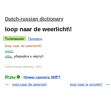
Dutch-russian dictionary
loop naar de weerlicht\!
Толкование
Перевод
loop naar de weerlicht\!
прил.
общ.
убирайся к чёрту\!
Dutch-russian dictionary
.
2013
.
Игры ⚽
Нужно сделать НИР?
loop naar de weerga\!
loop naar je grootje\!